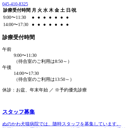
045-410-8325
診療受付時間
月
火
水
木
金
土
日/祝
9:00〜11:30
●
●
●
●
●
●
●
14:00〜17:30
●
●
●
●
●
●
●
診療受付時間
午前
9:00〜11:30
（待合室のご利用は8:50～）
午後
14:00〜17:30
（待合室のご利用は13:50～）
休診：お盆、年末年始 ／ ※予約優先診療
スタッフ募集
ぬのかわ犬猫病院では、随時スタッフを募集しています。