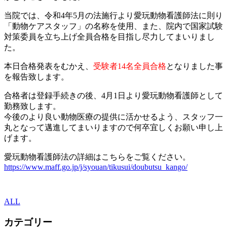
当院では、令和4年5月の法施行より愛玩動物看護師法に則り
「動物ケアスタッフ」の名称を使用、また、院内で国家試験
対策委員を立ち上げ全員合格を目指し尽力してまいりまし
た。
本日合格発表をむかえ、
受験者14名全員合格
となりました事
を報告致します。
合格者は登録手続きの後、4月1日より愛玩動物看護師として
勤務致します。
今後のより良い動物医療の提供に活かせるよう、スタッフ一
丸となって邁進してまいりますので何卒宜しくお願い申し上
げます。
愛玩動物看護師法の詳細はこちらをご覧ください。
https://www.maff.go.jp/j/syouan/tikusui/doubutsu_kango/
ALL
カテゴリー