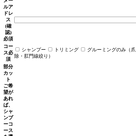
メー
ルア
ドレ
ス
(確
認)
必須
コー
シャンプー
トリミング
グルーミングのみ（爪
ス
必
除・肛門線絞り）
須
部分
カッ
ト
ご希
望が
あれ
ば、
シャ
ンプ
ーコ
ース