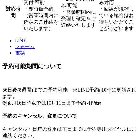
受付 可能
み対応
み 可能
対応時
・即時仮予約
・回線が混雑し
・営業時間内に
間
（営業時間内に
ている場合はお
受理し確定＆ご
確定のご連絡を
待ちいただくこ
連絡いたします
いたします）
とがございます
LINE
フォーム
電話
予約可能期間について
56日後(8週間)までご予約可能 ※LINE予約は0時に更新され
ます。
例)8月16日時点では10月11日まで予約可能始
予約のキャンセル、変更について
キャンセル・日時の変更は前日までに予約専用ダイヤルにご
連絡ください。