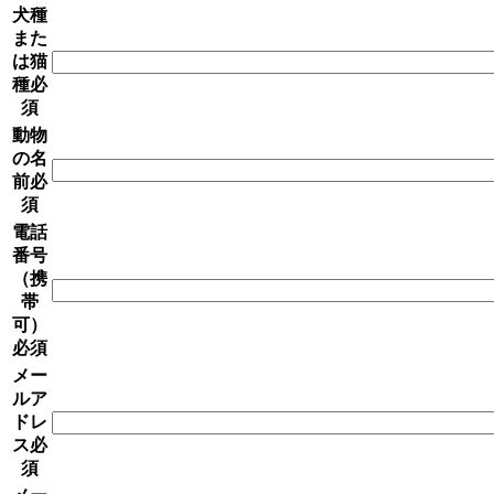
犬種
また
は猫
種
必
須
動物
の名
前
必
須
電話
番号
（携
帯
可）
必須
メー
ルア
ドレ
ス
必
須