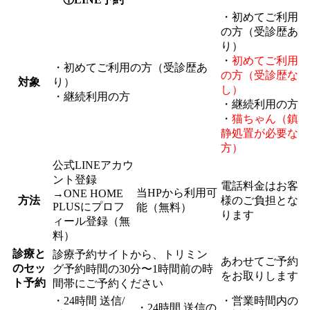
・初めてご利用
の方（受診歴あ
り）
・
初めてご利用
・初めてご利用の方（受診歴あ
の方（受診歴な
対象
り）
し）
・継続利用の方
・継続利用の方
・
猫ちゃん（鎮
静処置が必要な
方）
公式LINEアカウ
ント登録
電話料金はお客
当HPから利用可
→ONE HOME
方法
様のご負担とな
PLUSにプロフ
能（無料）
ります
ィール登録（無
料）
診療と
診療予約サイトから、トリミン
あわせてご予約
のセッ
グ予約時間の30分〜1時間前の時
をお取りします
ト予約
間帯にご予約ください
・24時間 送信/
・営業時間内の
・24時間 送信の