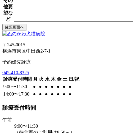
その
他要
望な
ど
〒245-0015
横浜市泉区中田西2-7-1
予約優先診療
045-410-8325
診療受付時間
月
火
水
木
金
土
日/祝
9:00〜11:30
●
●
●
●
●
●
●
14:00〜17:30
●
●
●
●
●
●
●
診療受付時間
午前
9:00〜11:30
（待合室のご利用は8:50～）